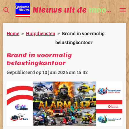
Ga
Nieuws uit de
mooiste
V
direct
naar
Home
»
Hulpdiensten
»
Brand in voormalig
de
belastingkantoor
hoofdinhoud
Brand in voormalig
belastingkantoor
Gepubliceerd op 10 juni 2026 om 15:32