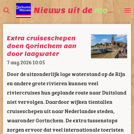
Ga
Nieuws uit de
mooiste
direct
naar
de
Extra cruiseschepen
hoofdinhoud
doen Gorinchem aan
door laagwater
7 aug 2026
10:05
Door de uitzonderlijk lage waterstand op de Rijn
en andere grote rivieren kunnen veel
riviercruises hun geplande route naar Duitsland
niet vervolgen. Daardoor wijken tientallen
cruiseschepen uit naar Nederlandse steden,
waaronder Gorinchem. De extra tussenstops
zorgen ervoor dat veel internationale toeristen