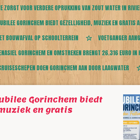
E ZORGT VOOR VERDERE OPRUKKING VAN ZOUT WATER IN RIVI
UBILEE GORINCHEM BIEDT GEZELLIGHEID, MUZIEK EN GRATIS A
ET BOUWAFVAL OP SCHOOLTERREIN
VOETGANGER AANG
ENASIEL GORINCHEM EN OMSTREKEN BRENGT 26.316 EURO IN 
CRUISESCHEPEN DOEN GORINCHEM AAN DOOR LAAGWATER
Jubilee Gorinchem biedt
 muziek en gratis