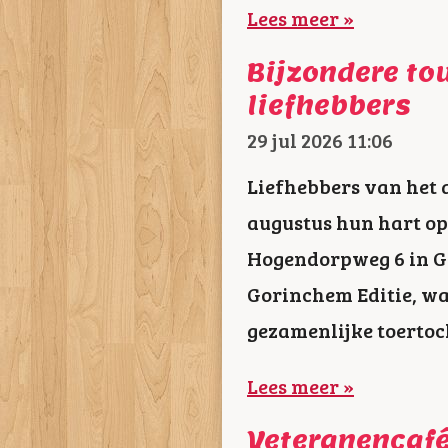
Lees meer »
Bijzondere tou
liefhebbers
29 jul 2026
11:06
Liefhebbers van het 
augustus hun hart op
Hogendorpweg 6 in Go
Gorinchem Editie, wa
gezamenlijke toertoch
Lees meer »
Veteranencafé