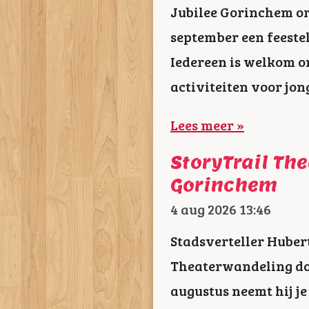
Jubilee Gorinchem or
september een feestel
Iedereen is welkom o
activiteiten voor jon
Lees meer »
StoryTrail Th
Gorinchem
4 aug 2026
13:46
Stadsverteller Hubert
Theaterwandeling do
augustus neemt hij je