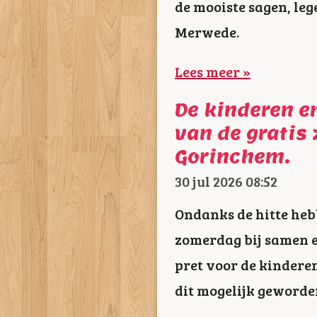
de mooiste sagen, leg
Merwede.
Lees meer »
De kinderen e
van de gratis
Gorinchem.
30 jul 2026
08:52
Ondanks de hitte heb
zomerdag bij samen e
pret voor de kindere
dit mogelijk geworde