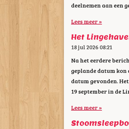
deelnemen aan een ge
Lees meer »
Het Lingehave
18 jul 2026
08:21
Na het eerdere beric
geplande datum kon d
datum gevonden. Het
19 september in de L
Lees meer »
Stoomsleepboo