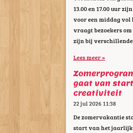
13.00 en 17.00 uur z
voor een middag vol l
vraagt bezoekers om
zijn bij verschillende
Lees meer »
Zomerprogra
gaat van start
creativiteit
22 jul 2026
11:38
De zomervakantie sta
start van het jaarli