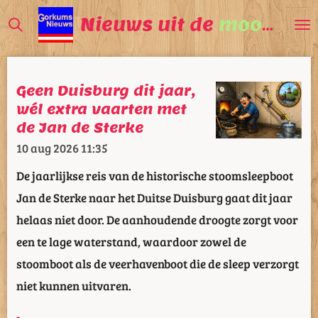
Ga
Nieuws uit de
mooiste
V
direct
naar
de
Geen Duisburg dit jaar,
hoofdinhoud
wél extra vaarten met
de Jan de Sterke
10 aug 2026
11:35
De jaarlijkse reis van de historische stoomsleepboot
Jan de Sterke naar het Duitse Duisburg gaat dit jaar
helaas niet door. De aanhoudende droogte zorgt voor
een te lage waterstand, waardoor zowel de
stoomboot als de veerhavenboot die de sleep verzorgt
niet kunnen uitvaren.