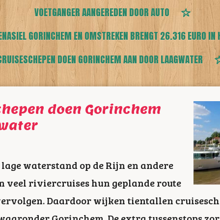
VOETGANGER AANGEREDEN DOOR AUTO
ENASIEL GORINCHEM EN OMSTREKEN BRENGT 26.316 EURO IN 
CRUISESCHEPEN DOEN GORINCHEM AAN DOOR LAAGWATER
schepen doen Gorinchem
water
 lage waterstand op de Rijn en andere
n veel riviercruises hun geplande route
vervolgen. Daardoor wijken tientallen cruisesc
waaronder Gorinchem. De extra tussenstops zor