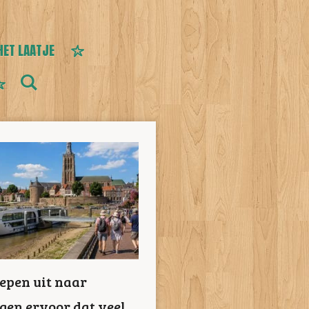
HET LAATJE
hepen uit naar
gen ervoor dat veel