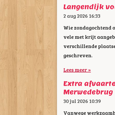
Langendijk vol
2 aug 2026
16:33
Wie zondagochtend ov
vele met krijt aange
verschillende plaats
geschreven.
Lees meer »
Extra afvaar
Merwedebrug 
30 jul 2026
10:39
Vanwege werkzaamhe