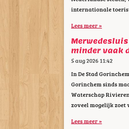
internationale toeris
Lees meer »
Merwedesluis
minder vaak 
5 aug 2026
11:42
In De Stad Gorinchem
Gorinchem sinds maa
Waterschap Rivieren
zoveel mogelijk zoet
Lees meer »