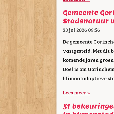
Gemeente Gor
Stadsnatuur 
23 jul 2026
09:56
De gemeente Gorinch
vastgesteld. Met dit 
komende jaren groene
Doel is om Gorinchem 
klimaatadaptieve sta
Lees meer »
51 bekeuringe