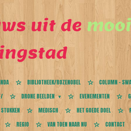
ws uit de
mooi
ingstad
ENDA
BIBLIOTHEEK/ROZENOBEL
COLUMN - SWA
T/
DRONE BEELDEN
EVENEMENTEN
G
 STUKKEN
MEDISCH
HET GOEDE DOEL
REGIO
VAN TOEN NAAR NU
CONTACT