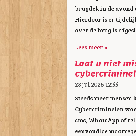
brugdek in de avond 
Hierdoor is er tijdel
over de brug is afges
Lees meer »
Laat u niet mi
cybercrimine
28 jul 2026
12:55
Steeds meer mensen k
Cybercriminelen wor
sms, WhatsApp of tel
eenvoudige maatregele