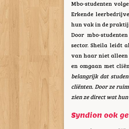
Mbo-studenten volgen
Erkende leerbedrijv
hun vak in de praktij
Door mbo-studenten 
sector. Sheila leidt 
van haar niet allee
en omgaan met cliënt
belangrijk dat studen
cliënten. Door ze rui
zien ze direct wat hun 
Syndion ook ge