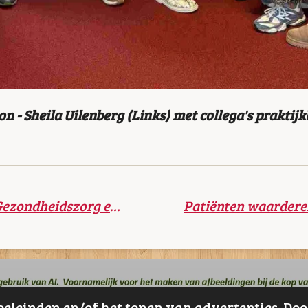
on - Sheila Uilenberg (Links) met collega's praktij
Conclusie inspectie Gezondheidszorg en Jeugd: Jong JGZ staat er goed voor
oeleinden en/of het tonen van advertenties. Doo