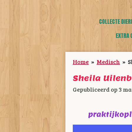
COLLECTE DIER
EXTRA 
Home
»
Medisch
»
S
Sheila Uilen
Gepubliceerd op 3 ma
praktijkopl