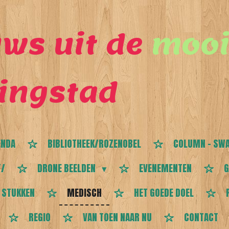
ws uit de
mooi
ingstad
ENDA
BIBLIOTHEEK/ROZENOBEL
COLUMN - SWA
T/
DRONE BEELDEN
EVENEMENTEN
G
 STUKKEN
MEDISCH
HET GOEDE DOEL
REGIO
VAN TOEN NAAR NU
CONTACT