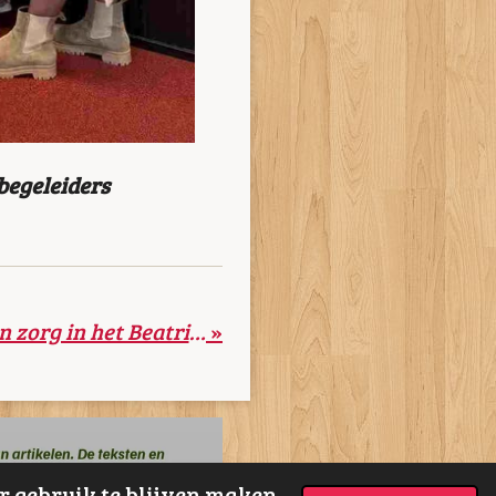
kbegeleiders
Patiënten waarderen zorg in het Beatrixziekenhuis met een 8,6
»
r gebruik te blijven maken