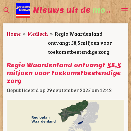
Ga
Nieuws uit de
mooiste
direct
naar
Home
»
Medisch
»
Regio Waardenland
de
ontvangt 58,5 miljoen voor
hoofdinhoud
toekomstbestendige zorg
Regio Waardenland ontvangt 58,5
miljoen voor toekomstbestendige
zorg
Gepubliceerd op 29 september 2025 om 12:43