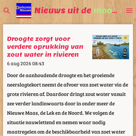
Ga
Nieuws uit de
mooiste
V
direct
naar
de
Droogte zorgt voor
hoofdinhoud
verdere oprukking van
zout water in rivieren
6 aug 2026
08:43
Door de aanhoudende droogte en het groeiende
neerslagtekort neemt de afvoer van zoet water via de
grote rivieren af. Daardoor dringt zout water vanuit
zee verder landinwaarts door in onder meer de
Nieuwe Maas, de Lek en de Noord. We volgen de
situatie nauwlettend en nemen waar nodig
maatregelen om de beschikbaarheid van zoet water