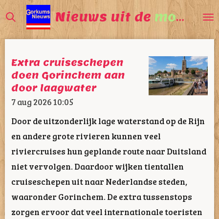
Ga
Nieuws uit de
mooiste
direct
naar
de
Extra cruiseschepen
hoofdinhoud
doen Gorinchem aan
door laagwater
7 aug 2026
10:05
Door de uitzonderlijk lage waterstand op de Rijn
en andere grote rivieren kunnen veel
riviercruises hun geplande route naar Duitsland
niet vervolgen. Daardoor wijken tientallen
cruiseschepen uit naar Nederlandse steden,
waaronder Gorinchem. De extra tussenstops
zorgen ervoor dat veel internationale toeristen