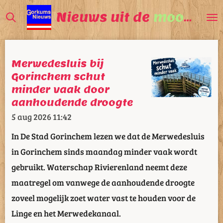
Ga
Nieuws uit de
mooiste
V
direct
naar
de
Merwedesluis bij
hoofdinhoud
Gorinchem schut
minder vaak door
aanhoudende droogte
5 aug 2026
11:42
In De Stad Gorinchem lezen we dat de Merwedesluis
in Gorinchem sinds maandag minder vaak wordt
gebruikt. Waterschap Rivierenland neemt deze
maatregel om vanwege de aanhoudende droogte
zoveel mogelijk zoet water vast te houden voor de
Linge en het Merwedekanaal.