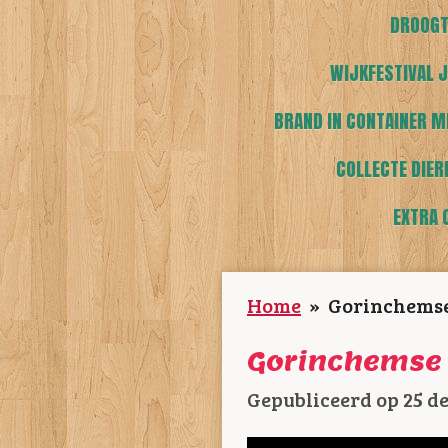
DROOGT
WIJKFESTIVAL J
BRAND IN CONTAINER M
COLLECTE DIER
EXTRA 
Home
»
Gorinchemse 
Gorinchemse 
Gepubliceerd op 25 d