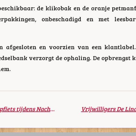
eschikbaar: de klikobak en de oranje petmanfl
verpakkingen, onbeschadigd en met leesba
 afgesloten en voorzien van een klantlabel. 
dselbank verzorgt de ophaling. De opbrengst 
hem.
Collecteren voor Soepfiets tijdens Nachtdiensten Protestantse Gemeenten