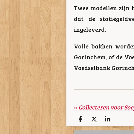
Twee modellen zijn b
dat de statiegeld
ingeleverd.
Volle bakken worden
Gorinchem, of de Voe
Voedselbank Gorinc
«
D
D
S
e
e
h