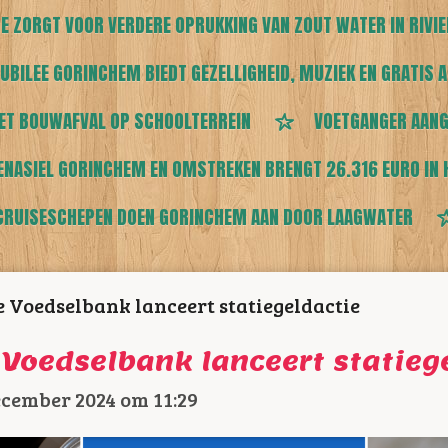
E ZORGT VOOR VERDERE OPRUKKING VAN ZOUT WATER IN RIVI
UBILEE GORINCHEM BIEDT GEZELLIGHEID, MUZIEK EN GRATIS A
ET BOUWAFVAL OP SCHOOLTERREIN
VOETGANGER AANG
ENASIEL GORINCHEM EN OMSTREKEN BRENGT 26.316 EURO IN 
CRUISESCHEPEN DOEN GORINCHEM AAN DOOR LAAGWATER
Voedselbank lanceert statiegeldactie
Voedselbank lanceert statieg
ecember 2024 om 11:29