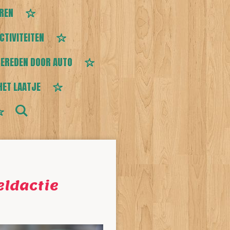
EREN
CTIVITEITEN
EREDEN DOOR AUTO
HET LAATJE
eldactie