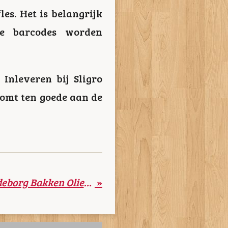
es. Het is belangrijk
re barcodes worden
Inleveren bij Sligro
komt ten goede aan de
Vrijwilligers De Lindeborg Bakken Oliebollen met Hart en Ziel
»