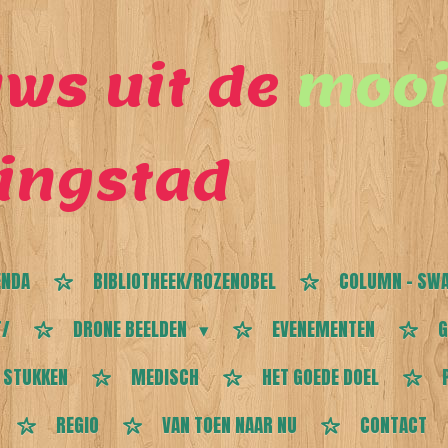
ws uit de
mooi
ingstad
ENDA
BIBLIOTHEEK/ROZENOBEL
COLUMN - SWA
T/
DRONE BEELDEN
EVENEMENTEN
G
 STUKKEN
MEDISCH
HET GOEDE DOEL
REGIO
VAN TOEN NAAR NU
CONTACT