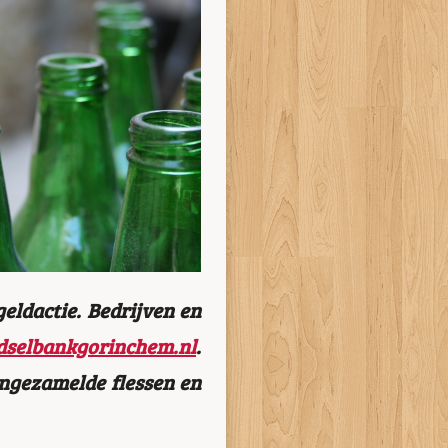
eldactie. Bedrijven en
dselbankgorinchem.nl
.
ingezamelde flessen en