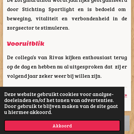
door Stichting Sportlight en is bedoeld om
beweging, vitaliteit en verbondenheid in de
zorgsector te stimuleren.
Vooruitblik
De collega’s van Rivas kijken enthousiast terug
op de dag en hebben nu al uitgesproken dat zij er
volgend jaar zeker weer bij willen zijn.
Deze website gebruikt cookies voor analyse-
«
Vorige
Volgende
»
doeleinden en/of het tonen van advertenties.
Door gebruik te blijven maken van de site gaat
D
D
S
D
u hiermee akkoord.
e
e
h
e
l
e
a
l
e
l
r
e
Akkoord
n
e
n