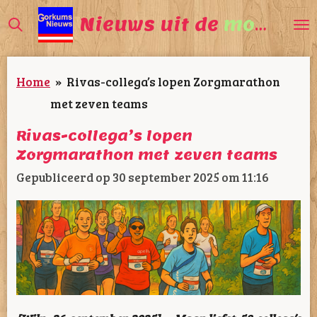
Ga
Nieuws uit de
mooiste
direct
naar
Home
»
Rivas-collega’s lopen Zorgmarathon
de
met zeven teams
hoofdinhoud
Rivas-collega’s lopen
Zorgmarathon met zeven teams
Gepubliceerd op 30 september 2025 om 11:16