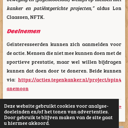
kanker en patiëntgerichte projecten,”
aldus Lon
Claassen, NFTK.
Deelnemen
Geïnteresseerden kunnen zich aanmelden voor
de actie. Mensen die niet mee kunnen doen met de
sportieve prestatie, maar wel willen bijdragen
kunnen dat doen door te doneren. Beide kunnen
via:
https://acties.tegenkanker.nl/project/spin4
anemoon
Deze website gebruikt cookies voor analyse-
«
Vorige
Volgende
»
doeleinden en/of het tonen van advertenties.
Door gebruik te blijven maken van de site gaat
D
D
S
D
u hiermee akkoord.
e
e
h
e