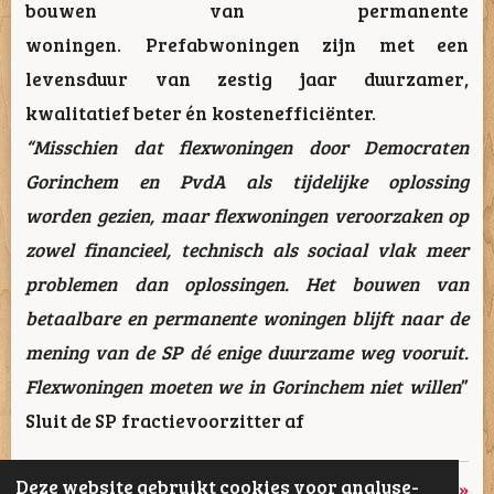
bouwen van permanente
woningen. Prefabwoningen zijn met een
levensduur van zestig jaar duurzamer,
kwalitatief beter én kostenefficiënter.
“Misschien dat flexwoningen door Democraten
Gorinchem en PvdA als tijdelijke oplossing
worden gezien, maar flexwoningen veroorzaken op
zowel financieel, technisch als sociaal vlak meer
problemen dan oplossingen. Het bouwen van
betaalbare en permanente woningen blijft naar de
mening van de SP dé enige duurzame weg vooruit.
Flexwoningen moeten we in Gorinchem niet willen
”
Sluit de SP fractievoorzitter af
Deze website gebruikt cookies voor analyse-
«
Vorige
Volgende
»