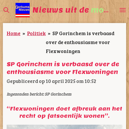
Ga
Nieuws uit de
mooiste
direct
naar
Home
»
Politiek
»
SP Gorinchem is verbaasd
de
over de enthousiasme voor
hoofdinhoud
Flexwoningen
SP Gorinchem is verbaasd over de
enthousiasme voor Flexwoningen
Gepubliceerd op 10 april 2025 om 10:52
Ingezonden bericht: SP Gorinchem
“
Flexwoningen doet afbreuk aan het
recht op fatsoenlijk wonen”.