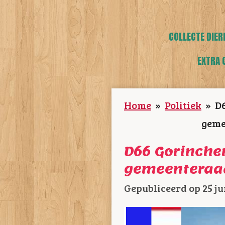
COLLECTE DIER
EXTRA 
Home
»
Politiek
»
D6
geme
D66 Gorinchem
gemeenteraa
Gepubliceerd op 25 ju