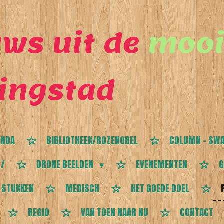
ws uit de
mooi
ingstad
ENDA
BIBLIOTHEEK/ROZENOBEL
COLUMN - SWA
T/
DRONE BEELDEN
EVENEMENTEN
G
 STUKKEN
MEDISCH
HET GOEDE DOEL
REGIO
VAN TOEN NAAR NU
CONTACT