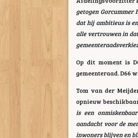
Afdelingsvoorzitter 
getogen Gorcummer hee
dat hij ambitieus is 
alle vertrouwen in da
gemeenteraadsverkiez
Op dit moment is D
gemeenteraad. D66 wi
Tom van der Meijden 
opnieuw beschikbaar s
is een onmiskenbaar 
aandacht voor de mens
inwoners blijven en bl