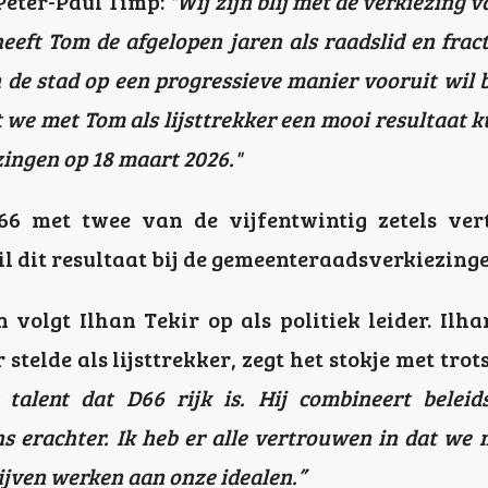
Peter-Paul Timp:
"
Wij zijn blij met de verkiezing 
ft Tom de afgelopen jaren als raadslid en fracti
en de stad op een progressieve manier vooruit wil
t we met Tom als lijsttrekker een mooi resultaat k
ingen op 18 maart 2026."
66 met twee van de vijfentwintig zetels ver
l dit resultaat bij de gemeenteraadsverkiezing
volgt Ilhan Tekir op als politiek leider. Ilhan
telde als lijsttrekker, zegt het stokje met trots
talent dat D66 rijk is. Hij combineert belei
 erachter. Ik heb er alle vertrouwen in dat we 
ijven werken aan onze idealen.”