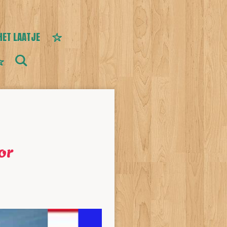
HET LAATJE
or