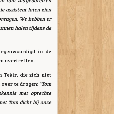
van Tom. Als geboren en
e-assistent laten zien
 brengen. We hebben er
unnen halen tijdens de
tegenwoordigd in de
en overtreffen.
 Tekir, die zich niet
 over te dragen: ‘
‘Tom
dskennis met oprechte
met Tom dicht bij onze