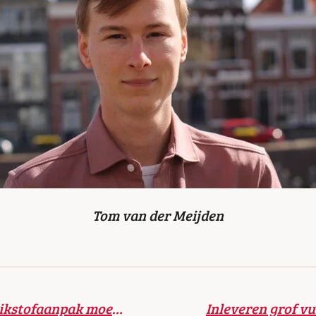
Tom van der Meijden
CDA Zuid-Holland: stikstofaanpak moet eerlijker verdeeld worden
Inleveren grof v