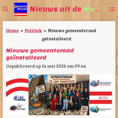
Ga
Nieuws uit de
mooiste
direct
naar
Home
»
Politiek
»
Nieuwe gemeenteraad
de
geïnstalleerd
hoofdinhoud
Nieuwe gemeenteraad
geïnstalleerd
Gepubliceerd op 14 mei 2026 om 09:44