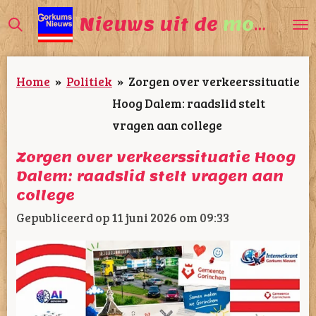
Ga
Nieuws uit de
mooiste
direct
naar
Home
»
Politiek
»
Zorgen over verkeerssituatie
de
Hoog Dalem: raadslid stelt
hoofdinhoud
vragen aan college
Zorgen over verkeerssituatie Hoog
Dalem: raadslid stelt vragen aan
college
Gepubliceerd op 11 juni 2026 om 09:33