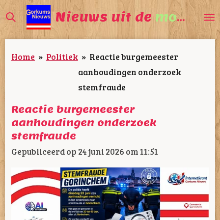
Ga
Nieuws uit de
mooiste
direct
naar
Home
»
Politiek
»
Reactie burgemeester
de
aanhoudingen onderzoek
hoofdinhoud
stemfraude
Reactie burgemeester
aanhoudingen onderzoek
stemfraude
Gepubliceerd op 24 juni 2026 om 11:51