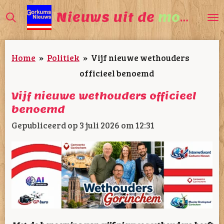
Ga
Nieuws uit de
mooiste
direct
naar
Home
»
Politiek
»
Vijf nieuwe wethouders
de
officieel benoemd
hoofdinhoud
Vijf nieuwe wethouders officieel
benoemd
Gepubliceerd op 3 juli 2026 om 12:31