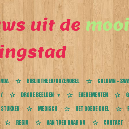
ws uit de
mooi
ingstad
ENDA
BIBLIOTHEEK/ROZENOBEL
COLUMN - SWA
T/
DRONE BEELDEN
EVENEMENTEN
G
 STUKKEN
MEDISCH
HET GOEDE DOEL
REGIO
VAN TOEN NAAR NU
CONTACT