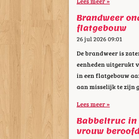
Lees meer »
Brandweer ond
flatgebouw
26 jul 2026
09:01
De brandweer is zate
eenheden uitgerukt 
in een flatgebouw a
aan misselijk te zijn
Lees meer »
Babbeltruc in
vrouw beroof