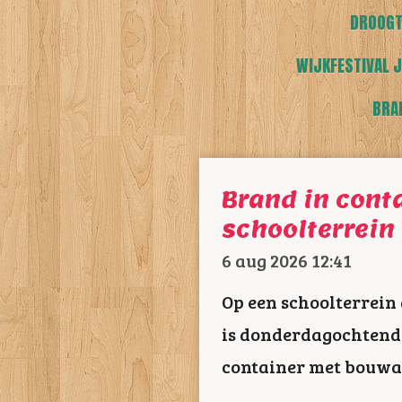
DROOGT
WIJKFESTIVAL J
BRA
Brand in cont
schoolterrein
6 aug 2026
12:41
Op een schoolterrei
is donderdagochtend 
container met bouwaf