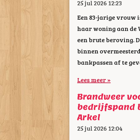
25 jul 2026
12:23
Een 83-jarige vrouw 
haar woning aan de 
een brute beroving. 
binnen overmeesterde
bankpassen af te gev
Lees meer »
Brandweer vo
bedrijfspand 
Arkel
25 jul 2026
12:04