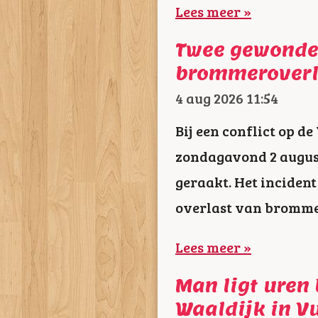
Lees meer »
Twee gewonden
brommeroverl
4 aug 2026
11:54
Bij een conflict op 
zondagavond 2 augus
geraakt. Het incident
overlast van bromme
Lees meer »
Man ligt uren
Waaldijk in V