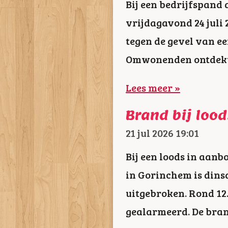
Bij een bedrijfspand 
vrijdagavond 24 juli 
tegen de gevel van 
Omwonenden ontdekte
Lees meer »
Brand bij loo
21 jul 2026
19:01
Bij een loods in aan
in Gorinchem is dins
uitgebroken. Rond 12
gealarmeerd. De bra