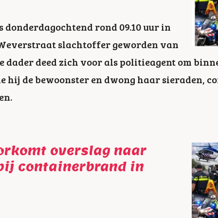
is donderdagochtend rond 09.10 uur in
Weverstraat slachtoffer geworden van
De dader deed zich voor als politieagent om bin
 hij de bewoonster en dwong haar sieraden, co
en.
orkomt overslag naar
bij containerbrand in