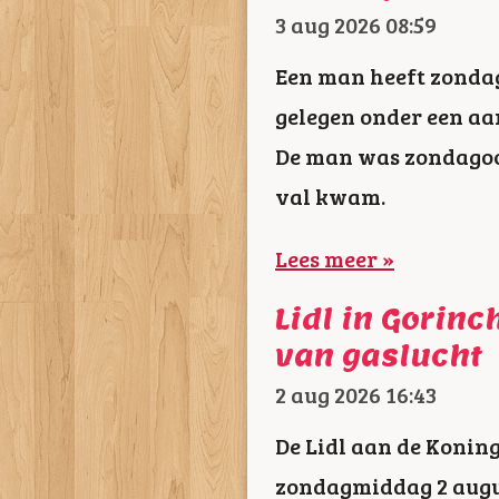
3 aug 2026
08:59
Een man heeft zondag
gelegen onder een aa
De man was zondagoc
val kwam.
Lees meer »
Lidl in Gorin
van gaslucht
2 aug 2026
16:43
De Lidl aan de Konin
zondagmiddag 2 augus