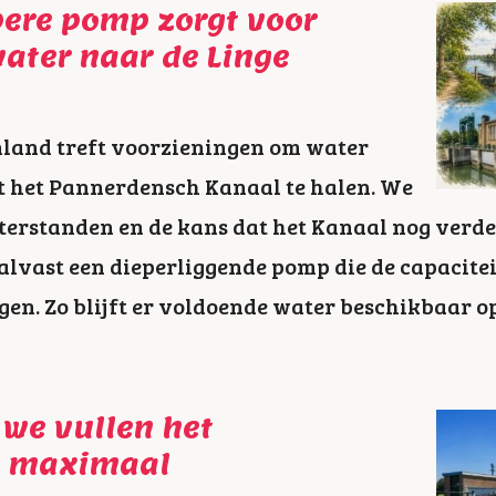
pere pomp zorgt voor
ater naar de Linge
land treft voorzieningen om water
it het Pannerdensch Kanaal te halen. We
erstanden en de kans dat het Kanaal nog verder 
lvast een dieperliggende pomp die de capacite
en. Zo blijft er voldoende water beschikbaar op
 we vullen het
m maximaal