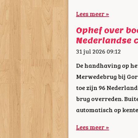
Lees meer »
Ophef over bo
Nederlandse 
31 jul 2026
09:12
De handhaving op he
Merwedebrug bij Gori
toe zijn 96 Nederlan
brug overreden. Buit
automatisch op kent
Lees meer »