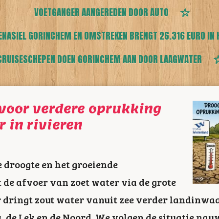
VOETGANGER AANGEREDEN DOOR AUTO
ENASIEL GORINCHEM EN OMSTREKEN BRENGT 26.316 EURO IN 
CRUISESCHEPEN DOEN GORINCHEM AAN DOOR LAAGWATER
 voor verdere oprukking
 in rivieren
droogte en het groeiende
 de afvoer van zoet water via de grote
r dringt zout water vanuit zee verder landinwaa
 de Lek en de Noord. We volgen de situatie na