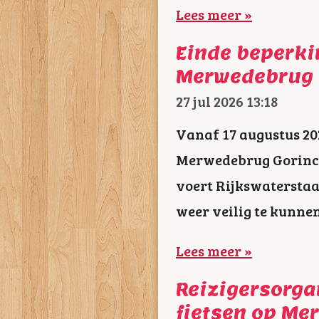
Lees meer »
Einde beperki
Merwedebrug
27 jul 2026
13:18
Vanaf 17 augustus 20
Merwedebrug Gorinch
voert Rijkswatersta
weer veilig te kunne
Lees meer »
Reizigersorga
fietsen op Me