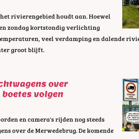
n het rivierengebied houdt aan. Hoewel
en zondag kortstondig verlichting
temperaturen, veel verdamping en dalende riv
er groot blijft.
achtwagens over
 boetes volgen
rden en camera's rijden nog steeds
gens over de Merwedebrug. De komende