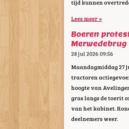
tijd kunnen overtred
Lees meer »
Boeren protes
Merwedebrug 
28 jul 2026
09:56
Maandagmiddag 27 ju
tractoren actiegevoe
hoogte van Avelingen
gras langs de toerit
van het kabinet. Ron
deelnemers weer.