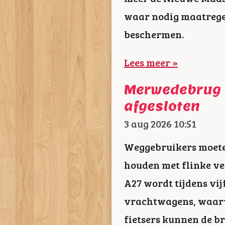
waar nodig maatregel
beschermen.
Lees meer »
Merwedebrug v
afgesloten
3 aug 2026
10:51
Weggebruikers moete
houden met flinke ve
A27 wordt tijdens vij
vrachtwagens, waarvo
fietsers kunnen de b