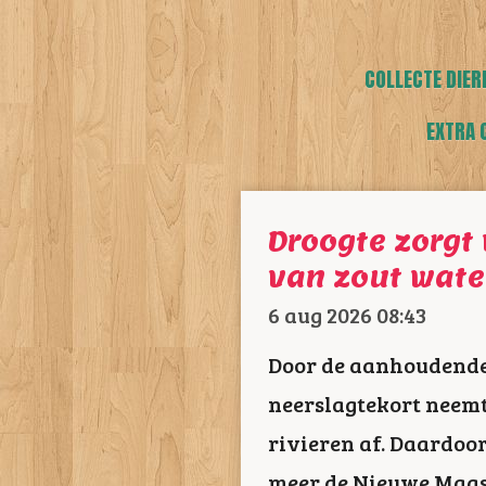
COLLECTE DIER
EXTRA 
Droogte zorgt
van zout water
6 aug 2026
08:43
Door de aanhoudende 
neerslagtekort neemt
rivieren af. Daardoo
meer de Nieuwe Maas,