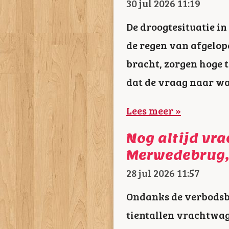
30 jul 2026
11:19
De droogtesituatie i
de regen van afgelop
bracht, zorgen hoge 
dat de vraag naar wat
Lees meer »
Nog altijd vr
Merwedebrug,
28 jul 2026
11:57
Ondanks de verbodsbo
tientallen vrachtwa