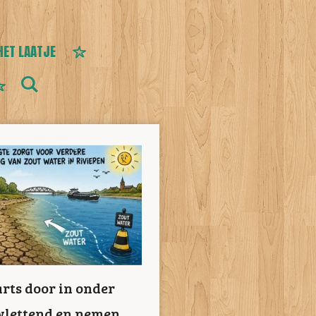
HET LAATJE
rts door in onder
uwlettend en nemen