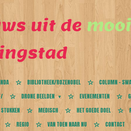
ws uit de
mooi
ingstad
ENDA
BIBLIOTHEEK/ROZENOBEL
COLUMN - SWA
T/
DRONE BEELDEN
EVENEMENTEN
G
 STUKKEN
MEDISCH
HET GOEDE DOEL
REGIO
VAN TOEN NAAR NU
CONTACT