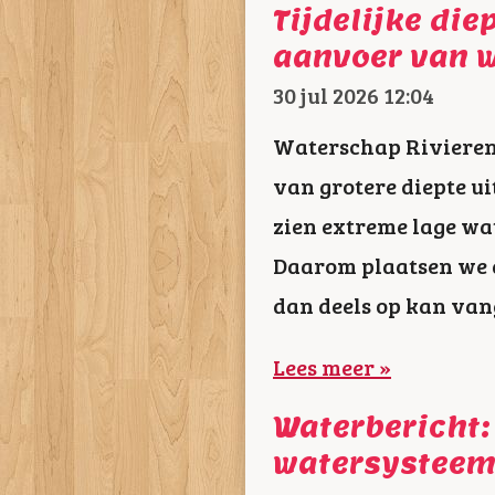
Tijdelijke die
aanvoer van w
30 jul 2026
12:04
Waterschap Rivieren
van grotere diepte u
zien extreme lage wat
Daarom plaatsen we a
dan deels op kan vang
Lees meer »
Waterbericht:
watersystee