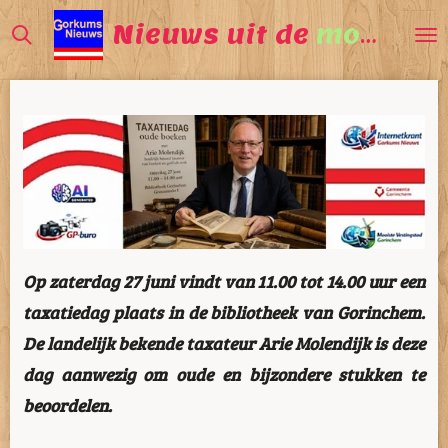
Ga
Nieuws uit de
mooiste
direct
naar
de
hoofdinhoud
Op zaterdag 27 juni vindt van 11.00 tot 14.00 uur een
taxatiedag plaats in de bibliotheek van
Gorinchem
.
De landelijk bekende taxateur
Arie Molendijk
is deze
dag aanwezig om oude en bijzondere stukken te
beoordelen.