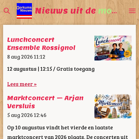
Ga
Nieuws uit de
mooiste
direct
naar
de
Lunchconcert
hoofdinhoud
Ensemble Rossignol
8 aug 2026
11:12
12 augustus | 12:15 / Gratis toegang
Lees meer »
Marktconcert – Arjan
Versluis
5 aug 2026
12:46
Op 10 augustus vindt het vierde en laatste
marktconcert van 2026 plaats. De concerten uit