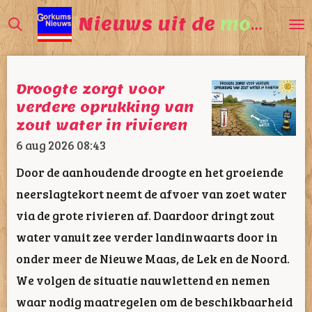
Ga
Nieuws uit de
mooiste
direct
naar
de
Droogte zorgt voor
hoofdinhoud
verdere oprukking van
zout water in rivieren
6 aug 2026
08:43
Door de aanhoudende droogte en het groeiende
neerslagtekort neemt de afvoer van zoet water
via de grote rivieren af. Daardoor dringt zout
water vanuit zee verder landinwaarts door in
onder meer de Nieuwe Maas, de Lek en de Noord.
We volgen de situatie nauwlettend en nemen
waar nodig maatregelen om de beschikbaarheid