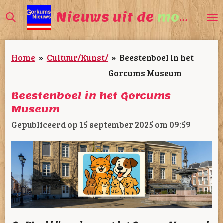
Ga
Nieuws uit de
mooiste
direct
naar
Home
»
Cultuur/Kunst/
»
Beestenboel in het
de
Gorcums Museum
hoofdinhoud
Beestenboel in het Gorcums
Museum
Gepubliceerd op 15 september 2025 om 09:59