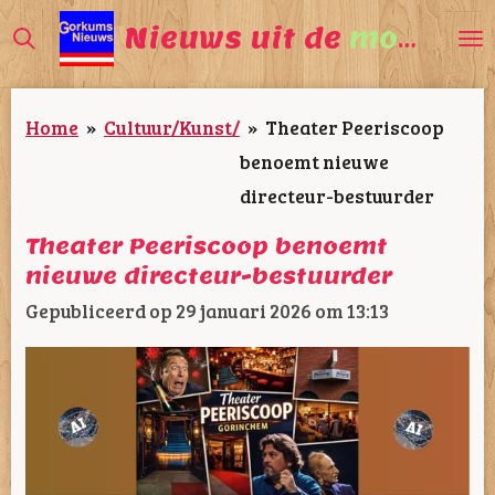
Ga
Nieuws uit de
mooiste
direct
naar
Home
»
Cultuur/Kunst/
»
Theater Peeriscoop
de
benoemt nieuwe
hoofdinhoud
directeur-bestuurder
Theater Peeriscoop benoemt
nieuwe directeur-bestuurder
Gepubliceerd op 29 januari 2026 om 13:13