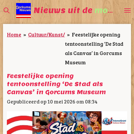
Ga
Nieuws uit de
mooiste
direct
naar
Home
»
Cultuur/Kunst/
»
Feestelijke opening
de
tentoonstelling ‘De Stad
hoofdinhoud
als Canvas’ in Gorcums
Museum
Feestelijke opening
tentoonstelling ‘De Stad als
Canvas’ in Gorcums Museum
Gepubliceerd op 10 mei 2026 om 08:34