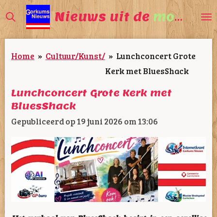
Ga
Nieuws uit de
mooiste
direct
naar
Home
»
Cultuur/Kunst/
»
Lunchconcert Grote
de
Kerk met BluesShack
hoofdinhoud
Lunchconcert Grote Kerk met
BluesShack
Gepubliceerd op 19 juni 2026 om 13:06