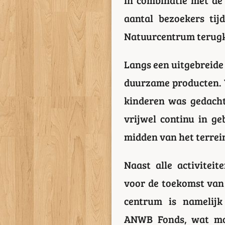
aantal bezoekers ti
Natuurcentrum terugki
Langs een uitgebreide
duurzame producten. V
kinderen was gedacht:
vrijwel continu in g
midden van het terrein
Naast alle activitei
voor de toekomst van
centrum is namelij
ANWB Fonds, wat mo