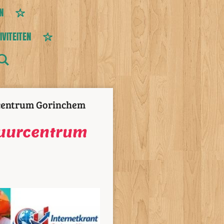
N
IVITEITEN
rcentrum Gorinchem
tuurcentrum