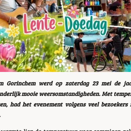
m Gorinchem werd op zaterdag 23 mei de jaa
nderlijk mooie weersomstandigheden. Met temper
en, had het evenement volgens veel bezoekers 
.
 warmte liep de temperatuur voor sommigen zel