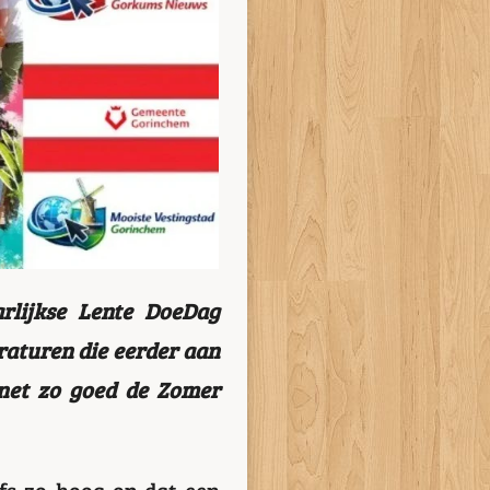
rlijkse Lente DoeDag
aturen die eerder aan
net zo goed de Zomer
fs zo hoog op dat een