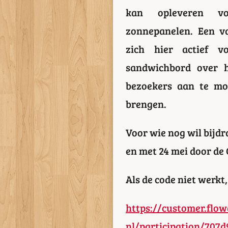
kan opleveren v
zonnepanelen. Een va
zich hier actief 
sandwichbord over h
bezoekers aan te mo
brengen.
Voor wie nog wil bijd
en met 24 mei door de
Als de code niet werkt,
https://customer.flow
nl/participation/707d