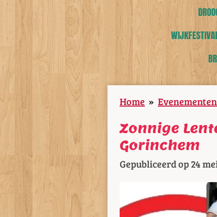
DROOG
WIJKFESTIVAL
BR
Home
»
Evenementen
Zonnige Lent
Gorinchem
Gepubliceerd op 24 mei