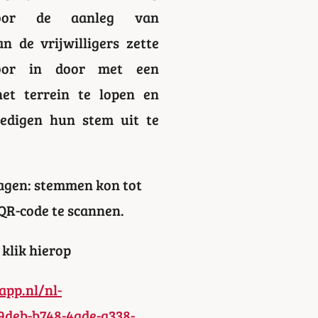
oor de aanleg van
n de vrijwilligers zette
voor in door met een
et terrein te lopen en
edigen hun stem uit te
ragen: stemmen kon tot
 QR-code te scannen.
 klik hierop
app.nl/nl-
9deb-b748-4ade-a338-