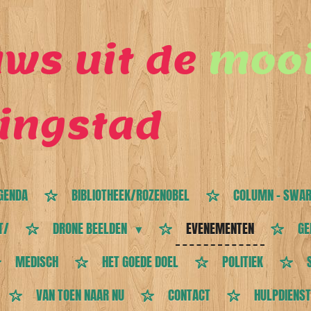
ws uit de
mooi
ingstad
GENDA
BIBLIOTHEEK/ROZENOBEL
COLUMN - SWAR
T/
DRONE BEELDEN
EVENEMENTEN
GE
MEDISCH
HET GOEDE DOEL
POLITIEK
VAN TOEN NAAR NU
CONTACT
HULPDIENS