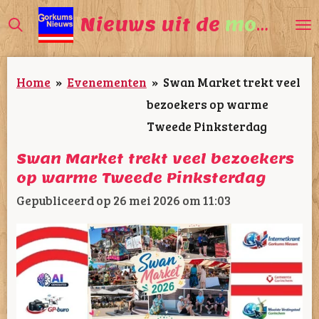
Ga
Nieuws uit de
mooiste
direct
naar
Home
»
Evenementen
»
Swan Market trekt veel
de
bezoekers op warme
hoofdinhoud
Tweede Pinksterdag
Swan Market trekt veel bezoekers
op warme Tweede Pinksterdag
Gepubliceerd op 26 mei 2026 om 11:03