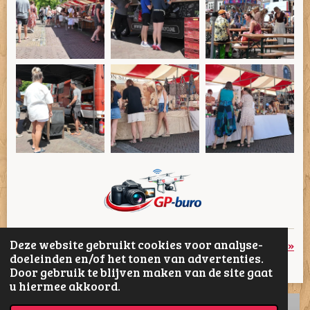
Deze website gebruikt cookies voor analyse-
«
Vorige
Volgende
»
doeleinden en/of het tonen van advertenties.
Door gebruik te blijven maken van de site gaat
D
D
S
D
u hiermee akkoord.
e
e
h
e
l
e
a
l