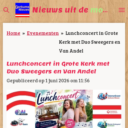
Ga
Nieuws uit de
mooiste
direct
naar
Home
»
Evenementen
»
Lunchconcert in Grote
de
Kerk met Duo Sweegers en
hoofdinhoud
Van Andel
Lunchconcert in Grote Kerk met
Duo Sweegers en Van Andel
Gepubliceerd op 1 juni 2026 om 11:56