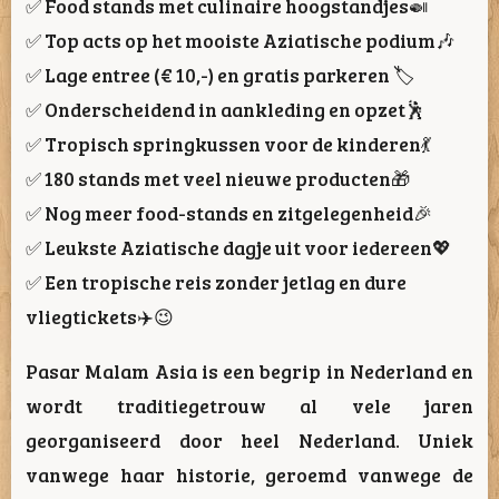
✅ Food stands met culinaire hoogstandjes🍛
✅ Top acts op het mooiste Aziatische podium🎶
✅ Lage entree (€ 10,-) en gratis parkeren 🏷
✅ Onderscheidend in aankleding en opzet🕺
✅ Tropisch springkussen voor de kinderen💃
✅ 180 stands met veel nieuwe producten🎁
✅ Nog meer food-stands en zitgelegenheid🎉
✅ Leukste Aziatische dagje uit voor iedereen💖
✅ Een tropische reis zonder jetlag en dure
vliegtickets✈️😉
Pasar Malam Asia is een begrip in Nederland en
wordt traditiegetrouw al vele jaren
georganiseerd door heel Nederland. Uniek
vanwege haar historie, geroemd vanwege de