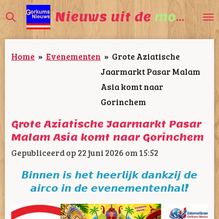
Ga
Nieuws uit de
mooiste
direct
naar
Home
»
Evenementen
»
Grote Aziatische
de
Jaarmarkt Pasar Malam
hoofdinhoud
Asia komt naar
Gorinchem
Grote Aziatische Jaarmarkt Pasar
Malam Asia komt naar Gorinchem
Gepubliceerd op 22 juni 2026 om 15:52
𝘽𝙞𝙣𝙣𝙚𝙣 𝙞𝙨 𝙝𝙚𝙩 𝙝𝙚𝙚𝙧𝙡𝙞𝙟𝙠 𝙙𝙖𝙣𝙠𝙯𝙞𝙟 𝙙𝙚
𝙖𝙞𝙧𝙘𝙤 𝙞𝙣 𝙙𝙚 𝙚𝙫𝙚𝙣𝙚𝙢𝙚𝙣𝙩𝙚𝙣𝙝𝙖𝙡!