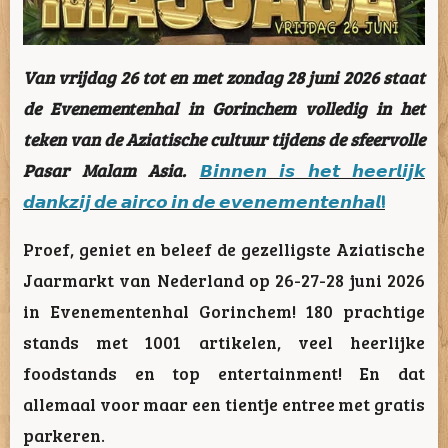
Van vrijdag 26 tot en met zondag 28 juni 2026 staat
de Evenementenhal in Gorinchem volledig in het
teken van de Aziatische cultuur tijdens de sfeervolle
Pasar Malam Asia.
𝘽𝙞𝙣𝙣𝙚𝙣 𝙞𝙨 𝙝𝙚𝙩 𝙝𝙚𝙚𝙧𝙡𝙞𝙟𝙠
𝙙𝙖𝙣𝙠𝙯𝙞𝙟 𝙙𝙚 𝙖𝙞𝙧𝙘𝙤 𝙞𝙣 𝙙𝙚 𝙚𝙫𝙚𝙣𝙚𝙢𝙚𝙣𝙩𝙚𝙣𝙝𝙖𝙡!
Proef, geniet en beleef de gezelligste Aziatische
Jaarmarkt van Nederland op 26-27-28 juni 2026
in Evenementenhal Gorinchem! 180 prachtige
stands met 1001 artikelen, veel heerlijke
foodstands en top entertainment! En dat
allemaal voor maar een tientje entree met gratis
parkeren.