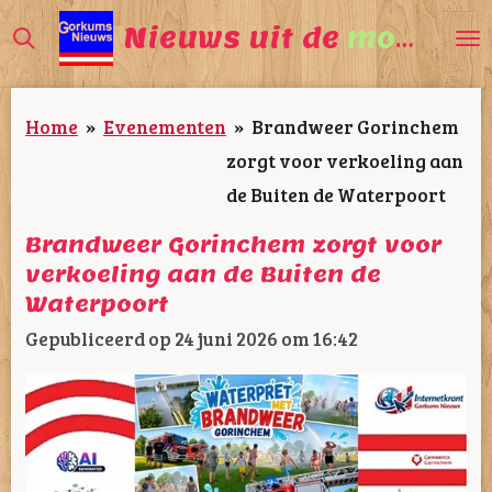
Ga
Nieuws uit de
mooiste
direct
naar
Home
»
Evenementen
»
Brandweer Gorinchem
de
zorgt voor verkoeling aan
hoofdinhoud
de Buiten de Waterpoort
Brandweer Gorinchem zorgt voor
verkoeling aan de Buiten de
Waterpoort
Gepubliceerd op 24 juni 2026 om 16:42