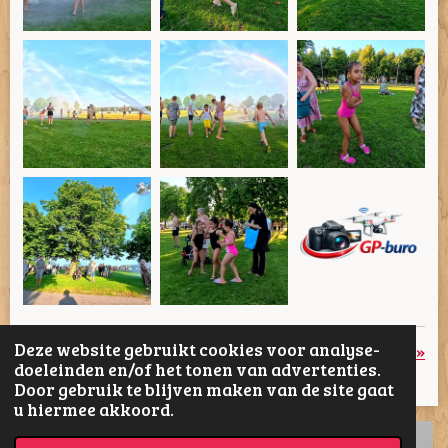
Deze website gebruikt cookies voor analyse-
«
Vorige
Volgende
»
doeleinden en/of het tonen van advertenties.
Door gebruik te blijven maken van de site gaat
D
D
S
D
u hiermee akkoord.
e
e
h
e
l
e
a
l