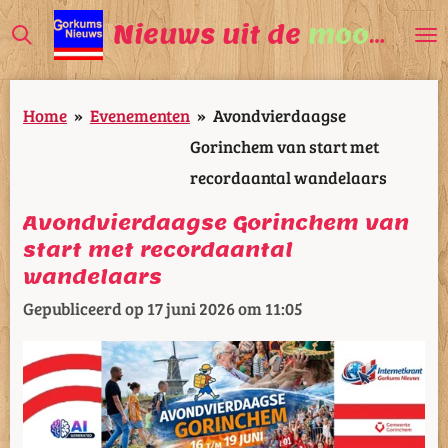
Ga
Nieuws uit de
mooiste
V
direct
naar
Home
»
Evenementen
»
Avondvierdaagse
de
Gorinchem van start met
hoofdinhoud
recordaantal wandelaars
Avondvierdaagse Gorinchem van
start met recordaantal
wandelaars
Gepubliceerd op 17 juni 2026 om 11:05