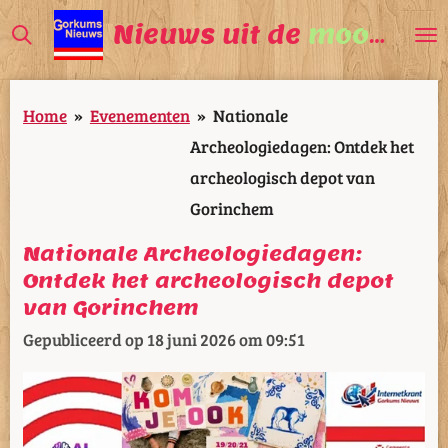
Ga
Nieuws uit de
mooiste
V
direct
naar
Home
»
Evenementen
»
Nationale
de
Archeologiedagen: Ontdek het
hoofdinhoud
archeologisch depot van
Gorinchem
Nationale Archeologiedagen:
Ontdek het archeologisch depot
van Gorinchem
Gepubliceerd op 18 juni 2026 om 09:51