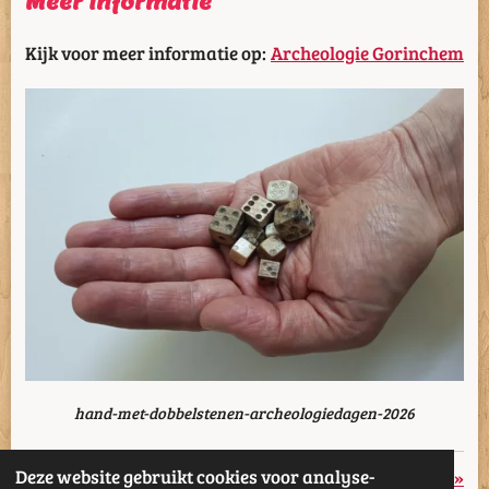
Meer informatie
Kijk voor meer informatie op:
Archeologie Gorinchem
hand-met-dobbelstenen-archeologiedagen-2026
Deze website gebruikt cookies voor analyse-
«
Vorige
Volgende
»