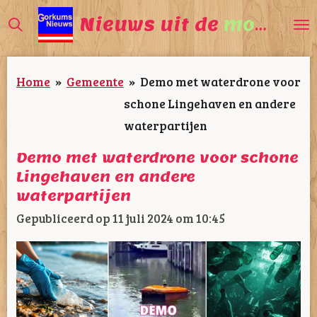
Ga
Nieuws uit de
mooiste
direct
naar
Home
»
Gemeente
»
Demo met waterdrone voor
de
schone Lingehaven en andere
hoofdinhoud
waterpartijen
Demo met waterdrone voor schone
Lingehaven en andere
waterpartijen
Gepubliceerd op 11 juli 2024 om 10:45