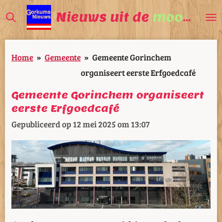
Ga
Nieuws uit de
mooiste
V
direct
naar
Home
»
Gemeente
»
Gemeente Gorinchem
de
organiseert eerste Erfgoedcafé
hoofdinhoud
Gemeente Gorinchem organiseert
eerste Erfgoedcafé
Gepubliceerd op 12 mei 2025 om 13:07