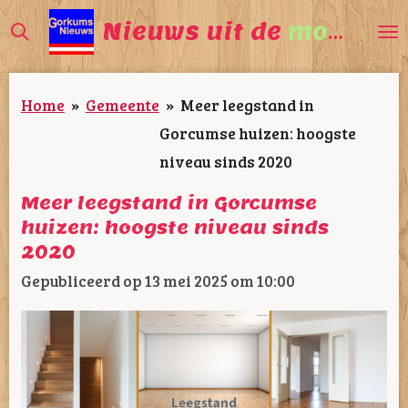
Ga
Nieuws uit de
mooiste
direct
naar
Home
»
Gemeente
»
Meer leegstand in
de
Gorcumse huizen: hoogste
hoofdinhoud
niveau sinds 2020
Meer leegstand in Gorcumse
huizen: hoogste niveau sinds
2020
Gepubliceerd op 13 mei 2025 om 10:00