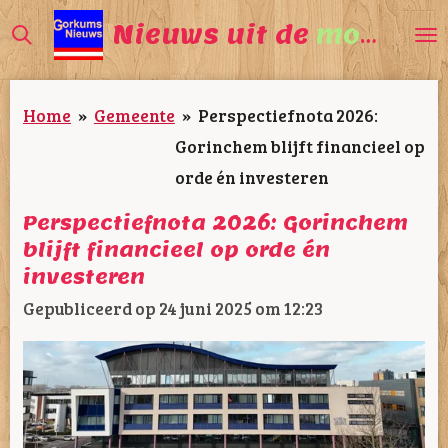
Ga
Nieuws uit de
mooiste
direct
naar
Home
»
Gemeente
»
Perspectiefnota 2026:
de
Gorinchem blijft financieel op
hoofdinhoud
orde én investeren
Perspectiefnota 2026: Gorinchem
blijft financieel op orde én
investeren
Gepubliceerd op 24 juni 2025 om 12:23