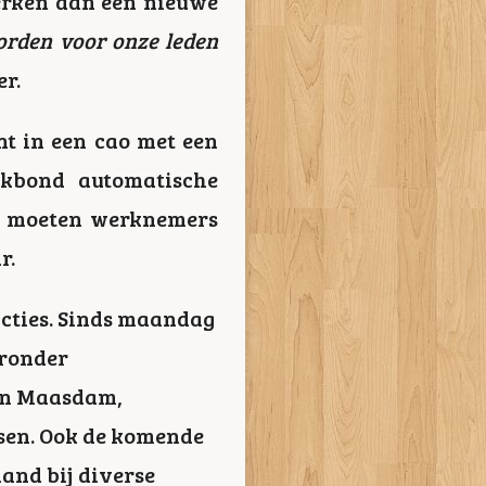
werken aan een nieuwe
orden voor onze leden
r.
t in een cao met een
akbond automatische
ee moeten werknemers
r.
acties. Sinds maandag
aronder
 en Maasdam,
fsen. Ook de komende
and bij diverse