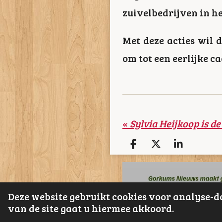
zuivelbedrijven in he
Met deze acties wil
om tot een eerlijke c
«
D
D
S
e
e
h
l
e
a
e
l
r
n
e
Deze website gebruikt cookies voor analyse-d
van de site gaat u hiermee akkoord.