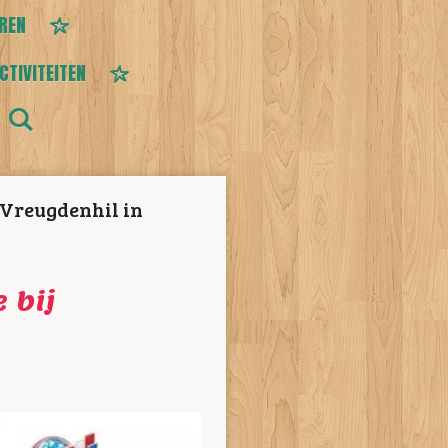
EREN
CTIVITEITEN
 Vreugdenhil in
 bij