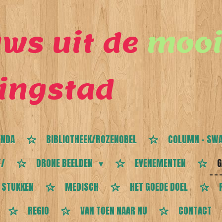
ws uit de
mooi
ingstad
ENDA
BIBLIOTHEEK/ROZENOBEL
COLUMN - SWA
T/
DRONE BEELDEN
EVENEMENTEN
G
 STUKKEN
MEDISCH
HET GOEDE DOEL
REGIO
VAN TOEN NAAR NU
CONTACT