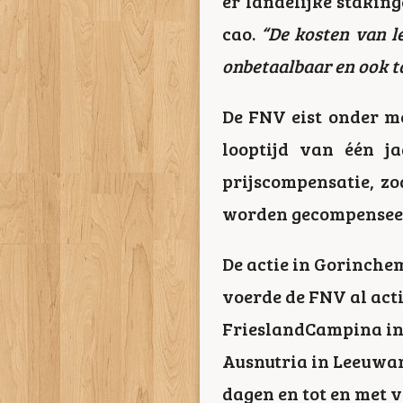
er landelijke stakin
cao.
“De kosten van l
onbetaalbaar en ook t
De FNV eist onder m
looptijd van één j
prijscompensatie, z
worden gecompenseerd
De actie in Gorinche
voerde de FNV al act
FrieslandCampina in
Ausnutria in Leeuwar
dagen en tot en met 