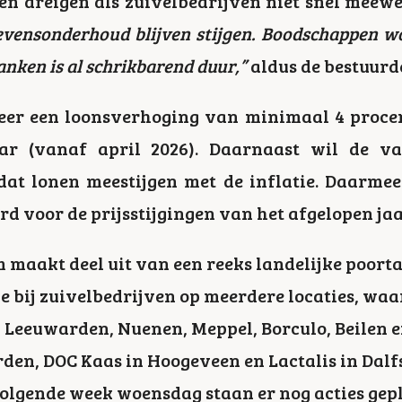
gen dreigen als zuivelbedrijven niet snel mee
evensonderhoud blijven stijgen. Boodschappen w
anken is al schrikbarend duur,”
aldus de bestuurde
eer een loonsverhoging van minimaal 4 procen
aar (vanaf april 2026). Daarnaast wil de v
odat lonen meestijgen met de inflatie. Daarm
 voor de prijsstijgingen van het afgelopen jaa
m maakt deel uit van een reeks landelijke poort
ie bij zuivelbedrijven op meerdere locaties, wa
 Leeuwarden, Nuenen, Meppel, Borculo, Beilen
den, DOC Kaas in Hoogeveen en Lactalis in Dal
volgende week woensdag staan er nog acties gepl