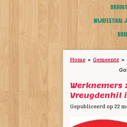
DROOGT
WIJKFESTIVAL J
BRA
Home
»
Gemeente
»
Go
Werknemers z
Vreugdenhil 
Gepubliceerd op 22 me