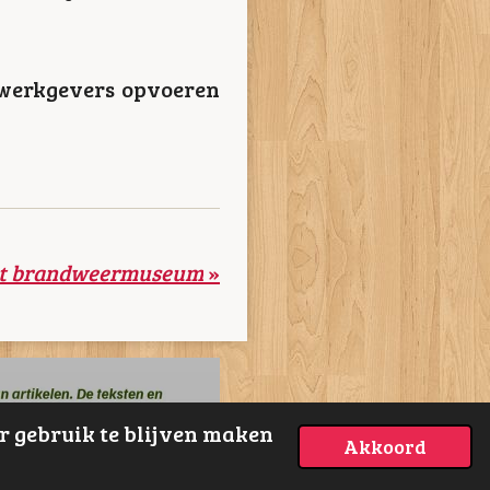
 werkgevers opvoeren
st brandweermuseum
»
r gebruik te blijven maken
Akkoord