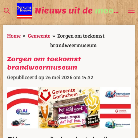
Ga
Nieuws uit de
mooiste
V
direct
naar
Home
»
Gemeente
»
Zorgen om toekomst
de
brandweermuseum
hoofdinhoud
Zorgen om toekomst
brandweermuseum
Gepubliceerd op 26 mei 2026 om 14:32