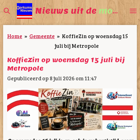
Ga
Nieuws uit de
mooiste
direct
naar
Home
»
Gemeente
»
KoffieZin op woensdag 15
de
juli bij Metropole
hoofdinhoud
KoffieZin op woensdag 15 juli bij
Metropole
Gepubliceerd op 8 juli 2026 om 11:47