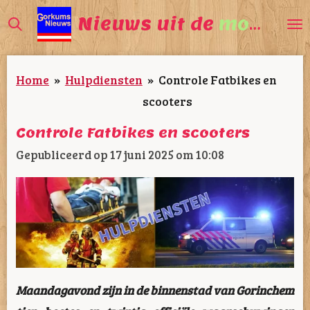
Ga
Nieuws uit de
mooiste
direct
naar
Home
»
Hulpdiensten
»
Controle Fatbikes en
de
scooters
hoofdinhoud
Controle Fatbikes en scooters
Gepubliceerd op 17 juni 2025 om 10:08
Maandagavond zijn in de binnenstad van Gorinchem