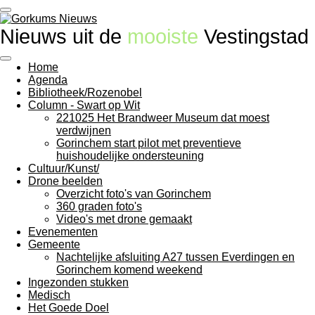
Ga
direct
Nieuws uit de
mooiste
Vestingstad
naar
de
hoofdinhoud
Home
Agenda
Bibliotheek/Rozenobel
Column - Swart op Wit
221025 Het Brandweer Museum dat moest
verdwijnen
Gorinchem start pilot met preventieve
huishoudelijke ondersteuning
Cultuur/Kunst/
Drone beelden
Overzicht foto's van Gorinchem
360 graden foto's
Video's met drone gemaakt
Evenementen
Gemeente
Nachtelijke afsluiting A27 tussen Everdingen en
Gorinchem komend weekend
Ingezonden stukken
Medisch
Het Goede Doel