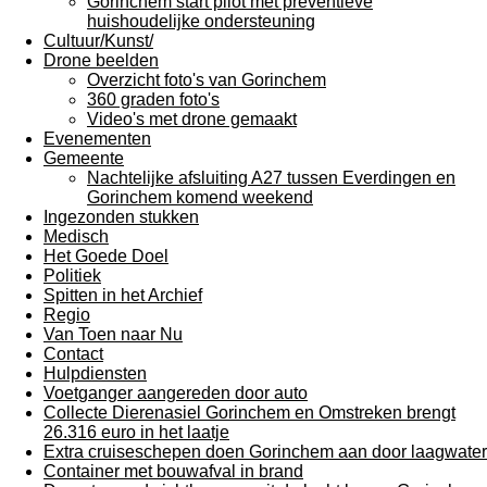
Gorinchem start pilot met preventieve
huishoudelijke ondersteuning
Cultuur/Kunst/
Drone beelden
Overzicht foto's van Gorinchem
360 graden foto's
Video's met drone gemaakt
Evenementen
Gemeente
Nachtelijke afsluiting A27 tussen Everdingen en
Gorinchem komend weekend
Ingezonden stukken
Medisch
Het Goede Doel
Politiek
Spitten in het Archief
Regio
Van Toen naar Nu
Contact
Hulpdiensten
Voetganger aangereden door auto
Collecte Dierenasiel Gorinchem en Omstreken brengt
26.316 euro in het laatje
Extra cruiseschepen doen Gorinchem aan door laagwater
Container met bouwafval in brand