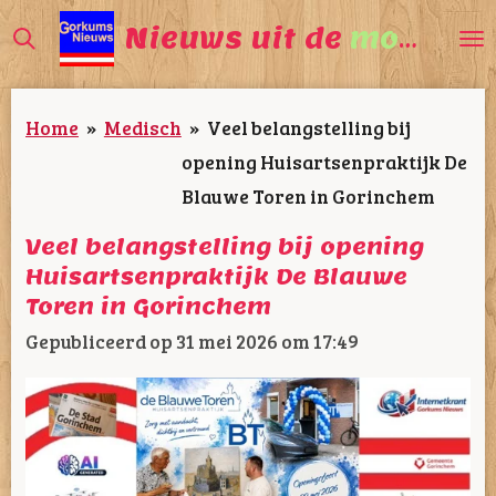
Ga
Nieuws uit de
mooiste
direct
naar
Home
»
Medisch
»
Veel belangstelling bij
de
opening Huisartsenpraktijk De
hoofdinhoud
Blauwe Toren in Gorinchem
Veel belangstelling bij opening
Huisartsenpraktijk De Blauwe
Toren in Gorinchem
Gepubliceerd op 31 mei 2026 om 17:49