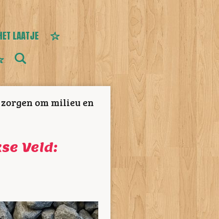
HET LAATJE
 zorgen om milieu en
se Veld: