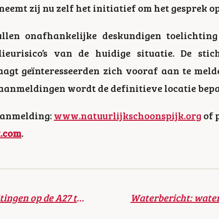
eemt zij nu zelf het initiatief om het gesprek o
llen onafhankelijke deskundigen toelichtin
ieurisico’s van de huidige situatie. De sti
aagt geïnteresseerden zich vooraf aan te meld
 aanmeldingen wordt de definitieve locatie bepa
aanmelding:
www.natuurlijkschoonspijk.org
of 
k.com
.
Extra zomerse afsluitingen op de A27 tussen Gorinchem en Everdingen