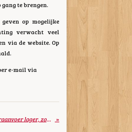
p gang te brengen.
g geven op mogelijke
chting verwacht veel
en via de website. Op
ald.
per e-mail via
Waterbericht: wateraanvoer lager, zomerpeil blijft
»