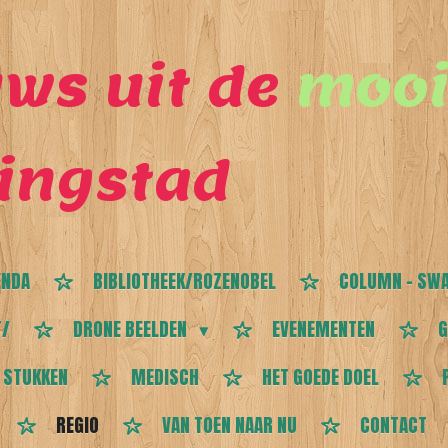
ws uit de
mooi
ingstad
ENDA
BIBLIOTHEEK/ROZENOBEL
COLUMN - SWA
T/
DRONE BEELDEN
EVENEMENTEN
G
 STUKKEN
MEDISCH
HET GOEDE DOEL
REGIO
VAN TOEN NAAR NU
CONTACT