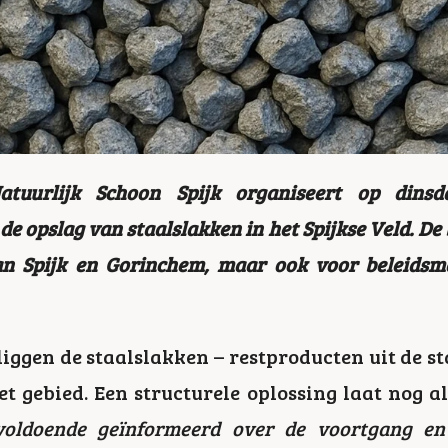
Natuurlijk Schoon Spijk organiseert op dins
e opslag van staalslakken in het Spijkse Veld. De
 Spijk en Gorinchem, maar ook voor beleidsma
liggen de staalslakken – restproducten uit de st
t gebied. Een structurele oplossing laat nog a
oldoende geïnformeerd over de voortgang en d