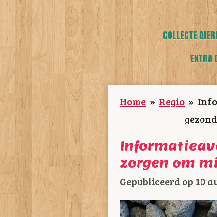
COLLECTE DIER
EXTRA 
Home
»
Regio
»
Info
gezond
Informatieavo
zorgen om mi
Gepubliceerd op 10 a