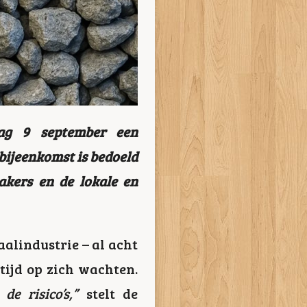
dag 9 september een
 bijeenkomst is bedoeld
kers en de lokale en
aalindustrie – al acht
ltijd op zich wachten.
e risico’s,”
stelt de