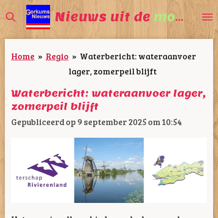
Ga
Nieuws uit de
mooiste
direct
naar
Home
»
Regio
»
Waterbericht: wateraanvoer
de
lager, zomerpeil blijft
hoofdinhoud
Waterbericht: wateraanvoer lager,
zomerpeil blijft
Gepubliceerd op 9 september 2025 om 10:54