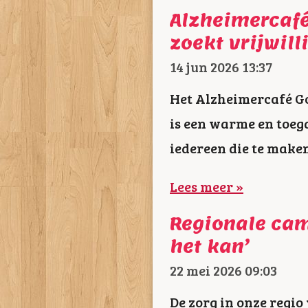
Alzheimercafé
zoekt vrijwill
14 jun 2026
13:37
Het Alzheimercafé Go
is een warme en toeg
iedereen die te make
Lees meer »
Regionale ca
het kan’
22 mei 2026
09:03
De zorg in onze regi