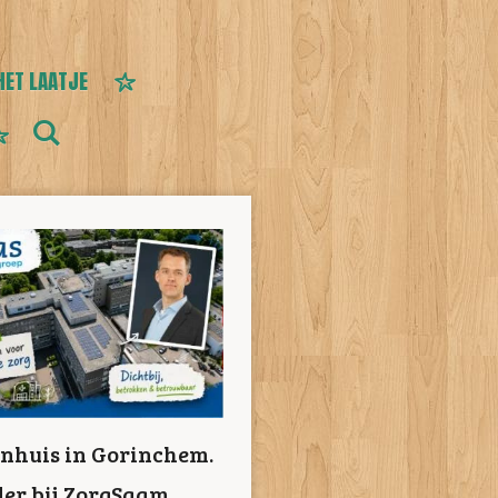
HET LAATJE
enhuis in Gorinchem.
rder bij ZorgSaam.