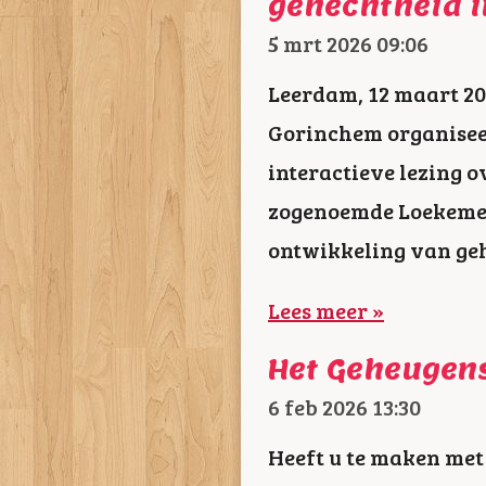
gehechtheid 
5 mrt 2026
09:06
Leerdam, 12 maart 2
Gorinchem organisee
interactieve lezing o
zogenoemde Loekemeij
ontwikkeling van geh
Lees meer »
Het Geheugen
6 feb 2026
13:30
Heeft u te maken met