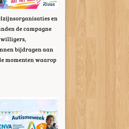
lzijnsorganisaties en
landen de campagne
willigers,
unnen bijdragen aan
p de momenten waarop