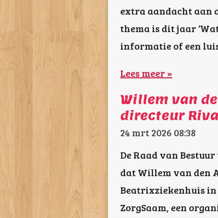
extra aandacht aan a
thema is dit jaar ‘Wa
informatie of een lui
Lees meer »
Willem van de
directeur Riv
24 mrt 2026
08:38
De Raad van Bestuur
dat Willem van den A
Beatrixziekenhuis in
ZorgSaam, een organ