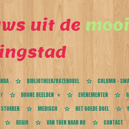
ws uit de
mooi
ingstad
ENDA
BIBLIOTHEEK/ROZENOBEL
COLUMN - SWA
T/
DRONE BEELDEN
EVENEMENTEN
G
 STUKKEN
MEDISCH
HET GOEDE DOEL
REGIO
VAN TOEN NAAR NU
CONTACT