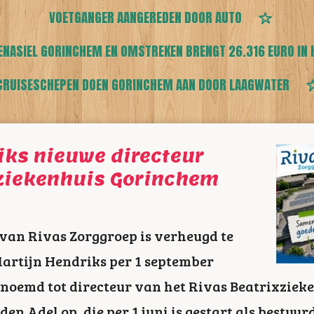
VOETGANGER AANGEREDEN DOOR AUTO
ENASIEL GORINCHEM EN OMSTREKEN BRENGT 26.316 EURO IN 
CRUISESCHEPEN DOEN GORINCHEM AAN DOOR LAAGWATER
iks nieuwe directeur
xziekenhuis Gorinchem
van Rivas Zorggroep is verheugd te
artijn Hendriks per 1 september
oemd tot directeur van het Rivas Beatrixziek
den Adel op, die per 1 juni is gestart als bestuu