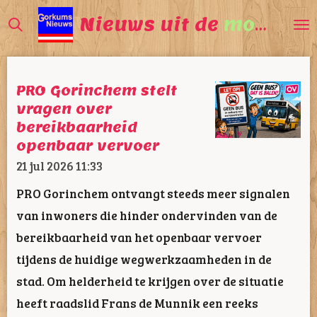
Ga
Nieuws uit de
mooiste
direct
naar
de
PRO Gorinchem stelt
hoofdinhoud
vragen over
bereikbaarheid
openbaar vervoer
21 jul 2026
11:33
PRO Gorinchem ontvangt steeds meer signalen
van inwoners die hinder ondervinden van de
bereikbaarheid van het openbaar vervoer
tijdens de huidige wegwerkzaamheden in de
stad. Om helderheid te krijgen over de situatie
heeft raadslid Frans de Munnik een reeks