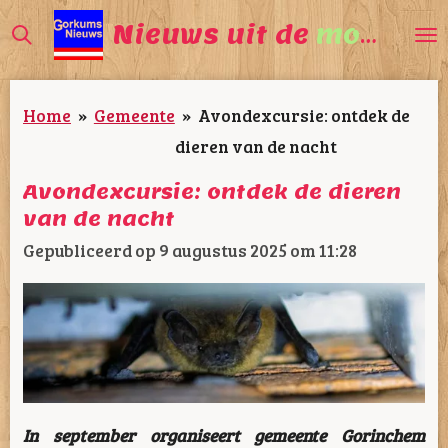
Ga
Nieuws uit de
mooiste
direct
naar
Home
»
Gemeente
»
Avondexcursie: ontdek de
de
dieren van de nacht
hoofdinhoud
Avondexcursie: ontdek de dieren
van de nacht
Gepubliceerd op 9 augustus 2025 om 11:28
In september organiseert gemeente Gorinchem